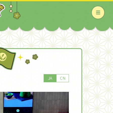
JA
CN