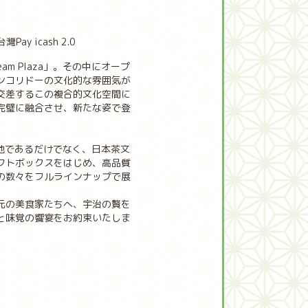
Pay icash 2.0
m Plaza」。その中にオープ
ンコリドーの文化的な雰囲気が
交差するこの複合的文化空間に
完璧に融合させ、新たな姿で登
の聖地であるだけでなく、日本茶文
フトボックスをはじめ、高品質
の数々をフルラインナップで展
元の美食家たちへ、宇治の贅を
と味覚の饗宴をお約束いたしま