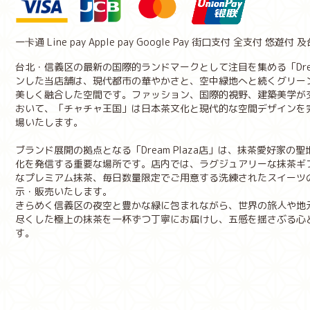
一卡通 Line pay Apple pay Google Pay 街口支付 全支付 悠遊付 及台灣
台北・信義区の最新の国際的ランドマークとして注目を集める「Drea
ンした当店舗は、現代都市の華やかさと、空中緑地へと続くグリー
美しく融合した空間です。ファッション、国際的視野、建築美学が
おいて、「チャチャ王国」は日本茶文化と現代的な空間デザインを
場いたします。
ブランド展開の拠点となる「Dream Plaza店」は、抹茶愛好家
化を発信する重要な場所です。店内では、ラグジュアリーな抹茶ギ
なプレミアム抹茶、毎日数量限定でご用意する洗練されたスイーツ
示・販売いたします。
きらめく信義区の夜空と豊かな緑に包まれながら、世界の旅人や地
尽くした極上の抹茶を一杯ずつ丁寧にお届けし、五感を揺さぶる心
す。