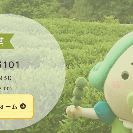
3101
930
:00)
ォーム