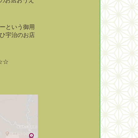
治のお店おうえ
ーという御用
ひ宇治のお店
☆☆