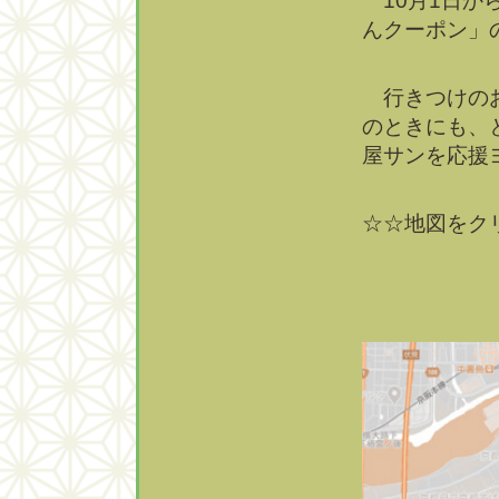
10月1日から
んクーポン」
行きつけのお
のときにも、
屋サンを応援
☆☆地図をクリ