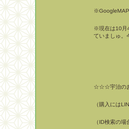
※Google
※現在は10月
ていましゅ。
☆☆☆宇治の
（購入にはL
（ID検索の場