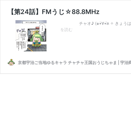
【第24話】FMうじ☆88.8MHz
チャオ♪ (๑•̀∀•́ฅ ✧ きょう
【第
を読む
24
話】
FM
う
じ
京都宇治ご当地ゆるキャラ チャチャ王国おうじちゃま | 宇治
☆88.8MHz